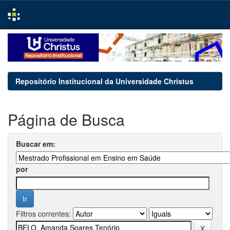
Skip
navigation
Repositório Institucional da Universidade Christus
Página de Busca
Buscar em:
por
Filtros correntes: