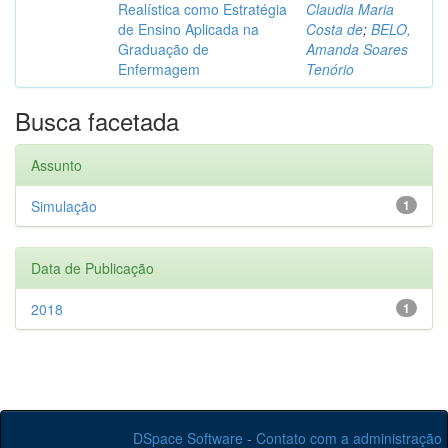
Realística como Estratégia
Claudia Maria
de Ensino Aplicada na
Costa de
;
BELO,
Graduação de
Amanda Soares
Enfermagem
Tenório
Busca facetada
Assunto
Simulação
1
Data de Publicação
2018
1
DSpace Software
-
Contato com a administração