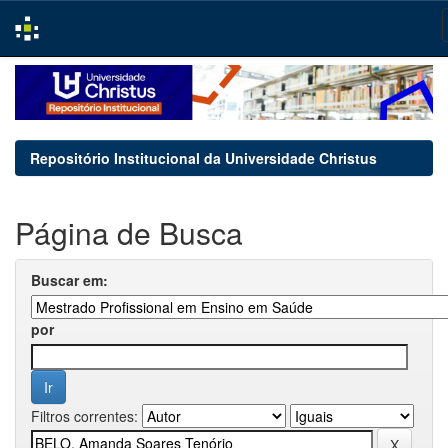
Skip
navigation
Repositório Institucional da Universidade Christus
Página de Busca
Buscar em:
por
Filtros correntes: