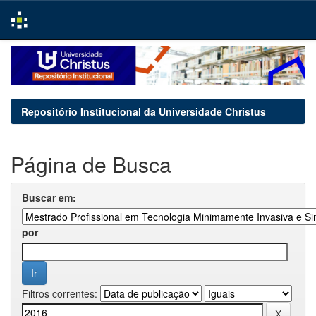
Skip
navigation
Repositório Institucional da Universidade Christus
Página de Busca
Buscar em:
por
Filtros correntes: