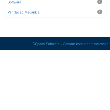
Software
1
Ventilação Mecânica
1
DSpace Software
-
Contato com a administração