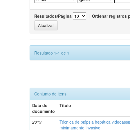
Resultados/Página
|
Ordenar registros 
Resultado 1-1 de 1.
Conjunto de itens:
Data do
Título
documento
2019
Técnica de biópsia hepática videoassis
minimamente invasivo