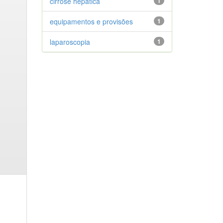
cirrose hepática
1
equipamentos e provisões
1
laparoscopia
1