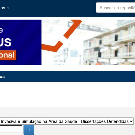
tos
tus