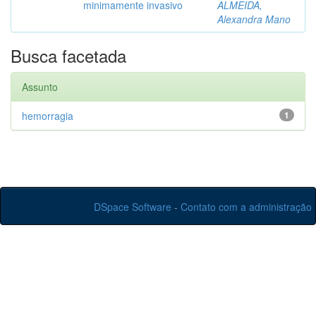
minimamente invasivo
ALMEIDA,
Alexandra Mano
Busca facetada
Assunto
hemorragia
1
DSpace Software
-
Contato com a administração