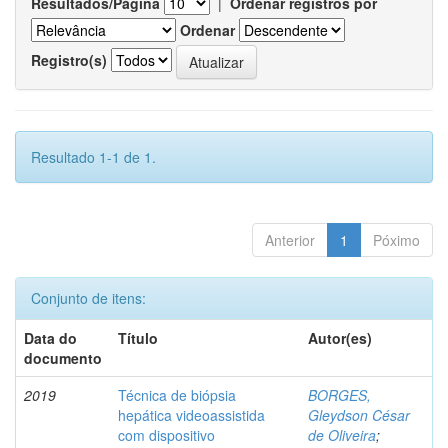
Resultados/Página
|
Ordenar registros por
Ordenar
Registro(s)
Resultado 1-1 de 1.
Anterior
1
Póximo
Conjunto de itens:
Data do
Título
Autor(es)
documento
2019
Técnica de biópsia
BORGES,
hepática videoassistida
Gleydson César
com dispositivo
de Oliveira
;