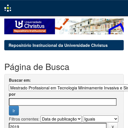
Skip
navigation
Repositório Institucional da Universidade Christus
Página de Busca
Buscar em:
por
Filtros correntes: