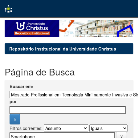
Skip
navigation
Repositório Institucional da Universidade Christus
Página de Busca
Buscar em:
por
Filtros correntes: