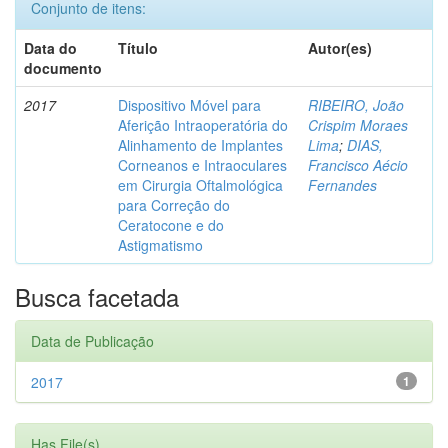
Conjunto de itens:
Data do
Título
Autor(es)
documento
2017
Dispositivo Móvel para
RIBEIRO, João
Aferição Intraoperatória do
Crispim Moraes
Alinhamento de Implantes
Lima
;
DIAS,
Corneanos e Intraoculares
Francisco Aécio
em Cirurgia Oftalmológica
Fernandes
para Correção do
Ceratocone e do
Astigmatismo
Busca facetada
Data de Publicação
2017
1
Has File(s)