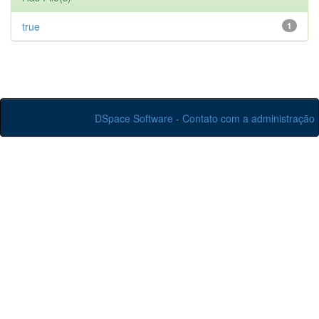
true
1
DSpace Software
-
Contato com a administração