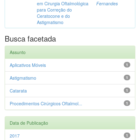
em Cirurgia Oftalmológica
Fernandes
para Correção do
Ceratocone e do
Astigmatismo
Busca facetada
Assunto
Aplicativos Móveis
1
Astigmatismo
1
Catarata
1
Procedimentos Cirúrgicos Oftalmol...
1
Data de Publicação
2017
1