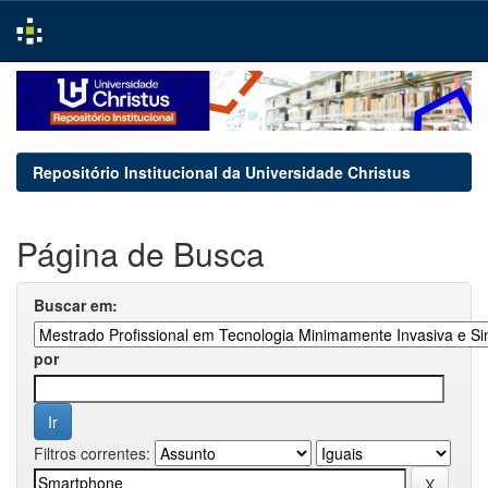
Skip
navigation
Repositório Institucional da Universidade Christus
Página de Busca
Buscar em:
por
Filtros correntes: