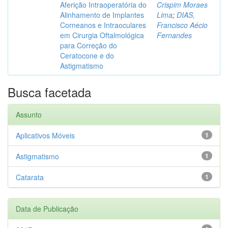
Aferição Intraoperatória do
Crispim Moraes
Alinhamento de Implantes
Lima
;
DIAS,
Corneanos e Intraoculares
Francisco Aécio
em Cirurgia Oftalmológica
Fernandes
para Correção do
Ceratocone e do
Astigmatismo
Busca facetada
Assunto
Aplicativos Móveis
1
Astigmatismo
1
Catarata
1
Data de Publicação