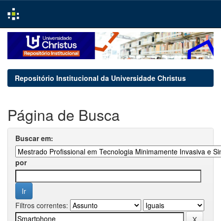
Skip
navigation
Repositório Institucional da Universidade Christus
Página de Busca
Buscar em:
por
Filtros correntes: