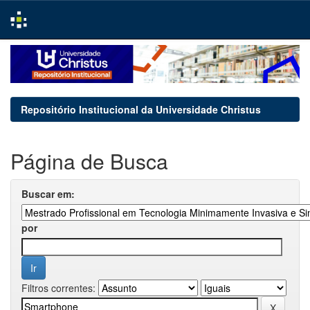
Skip
navigation
Repositório Institucional da Universidade Christus
Página de Busca
Buscar em:
por
Filtros correntes: