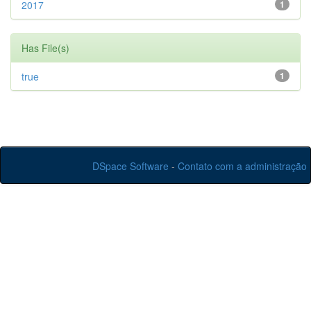
2017
1
Has File(s)
true
1
DSpace Software
-
Contato com a administração