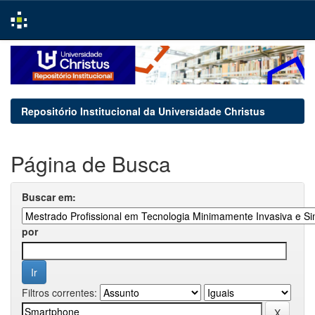
Skip
navigation
Repositório Institucional da Universidade Christus
Página de Busca
Buscar em:
por
Filtros correntes: