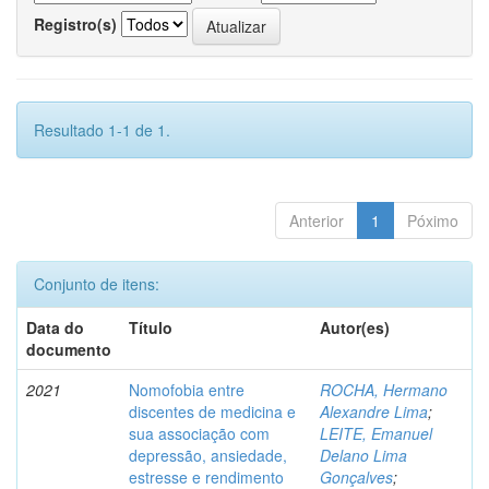
Registro(s)
Resultado 1-1 de 1.
Anterior
1
Póximo
Conjunto de itens:
Data do
Título
Autor(es)
documento
2021
Nomofobia entre
ROCHA, Hermano
discentes de medicina e
Alexandre Lima
;
sua associação com
LEITE, Emanuel
depressão, ansiedade,
Delano Lima
estresse e rendimento
Gonçalves
;