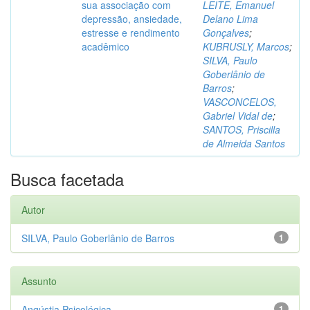
sua associação com
LEITE, Emanuel
depressão, ansiedade,
Delano Lima
estresse e rendimento
Gonçalves
;
acadêmico
KUBRUSLY, Marcos
;
SILVA, Paulo
Goberlânio de
Barros
;
VASCONCELOS,
Gabriel Vidal de
;
SANTOS, Priscilla
de Almeida Santos
Busca facetada
Autor
SILVA, Paulo Goberlânio de Barros
1
Assunto
Angústia Psicológica
1