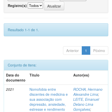
Registro(s)
Resultado 1-1 de 1.
Anterior
1
Póximo
Conjunto de itens:
Data do
Título
Autor(es)
documento
2021
Nomofobia entre
ROCHA, Hermano
discentes de medicina e
Alexandre Lima
;
sua associação com
LEITE, Emanuel
depressão, ansiedade,
Delano Lima
estresse e rendimento
Gonçalves
;