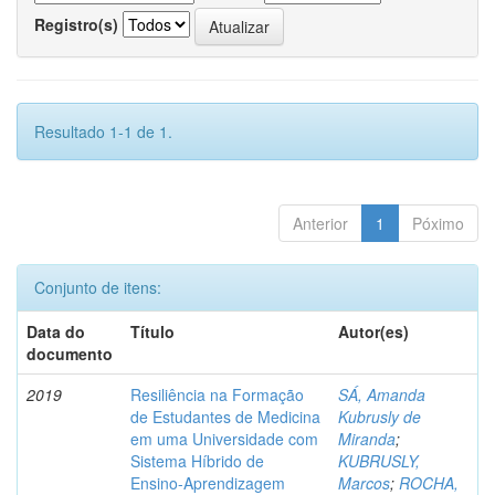
Registro(s)
Resultado 1-1 de 1.
Anterior
1
Póximo
Conjunto de itens:
Data do
Título
Autor(es)
documento
2019
Resiliência na Formação
SÁ, Amanda
de Estudantes de Medicina
Kubrusly de
em uma Universidade com
Miranda
;
Sistema Híbrido de
KUBRUSLY,
Ensino-Aprendizagem
Marcos
;
ROCHA,