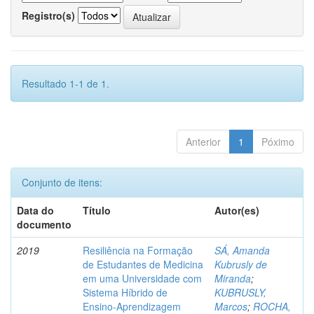
Registro(s)
Resultado 1-1 de 1.
Anterior
1
Póximo
Conjunto de itens:
Data do
Título
Autor(es)
documento
2019
Resiliência na Formação
SÁ, Amanda
de Estudantes de Medicina
Kubrusly de
em uma Universidade com
Miranda
;
Sistema Híbrido de
KUBRUSLY,
Ensino-Aprendizagem
Marcos
;
ROCHA,