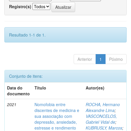
Registro(s)
Resultado 1-1 de 1.
Anterior
1
Póximo
Conjunto de itens:
Data do
Título
Autor(es)
documento
2021
Nomofobia entre
ROCHA, Hermano
discentes de medicina e
Alexandre Lima
;
sua associação com
VASCONCELOS,
depressão, ansiedade,
Gabriel Vidal de
;
estresse e rendimento
KUBRUSLY, Marcos
;