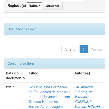
Registro(s)
Resultado 1-1 de 1.
Anterior
1
Póximo
Conjunto de itens:
Data do
Título
Autor(es)
documento
2019
Resiliência na Formação
SÁ, Amanda
de Estudantes de Medicina
Kubrusly de
em uma Universidade com
Miranda
;
Sistema Híbrido de
KUBRUSLY,
Ensino-Aprendizagem
Marcos
;
ROCHA,