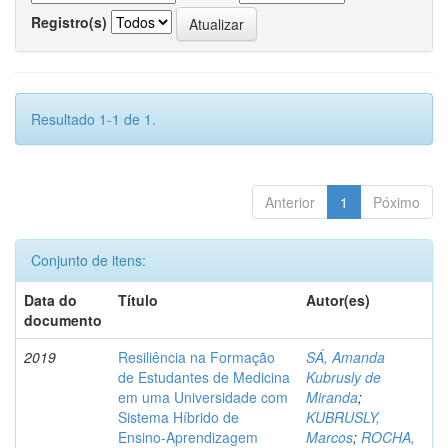
Registro(s)
Resultado 1-1 de 1.
Anterior
1
Póximo
Conjunto de itens:
Data do
Título
Autor(es)
documento
2019
Resiliência na Formação
SÁ, Amanda
de Estudantes de Medicina
Kubrusly de
em uma Universidade com
Miranda
;
Sistema Híbrido de
KUBRUSLY,
Ensino-Aprendizagem
Marcos
;
ROCHA,