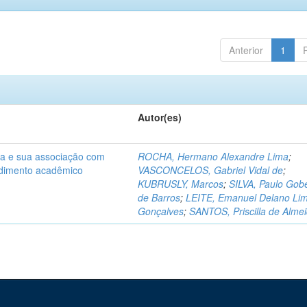
Anterior
1
Autor(es)
na e sua associação com
ROCHA, Hermano Alexandre Lima
;
ndimento acadêmico
VASCONCELOS, Gabriel Vidal de
;
KUBRUSLY, Marcos
;
SILVA, Paulo Gobe
de Barros
;
LEITE, Emanuel Delano Li
Gonçalves
;
SANTOS, Priscilla de Alme