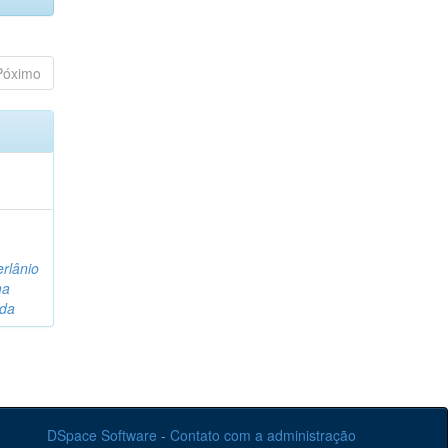
Póximo
rlânio
ma
ida
DSpace Software
-
Contato com a administração