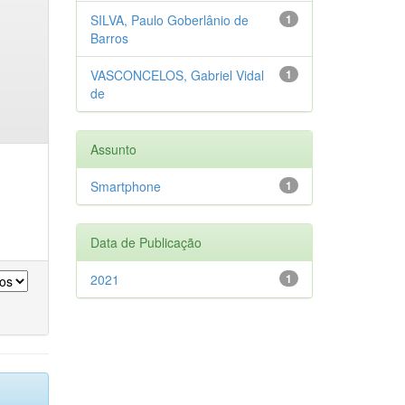
SILVA, Paulo Goberlânio de
1
Barros
VASCONCELOS, Gabriel Vidal
1
de
Assunto
Smartphone
1
Data de Publicação
2021
1