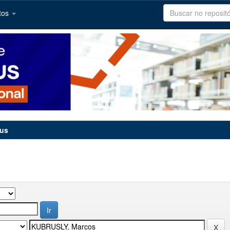
tos
tus