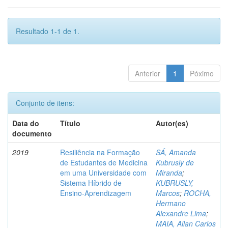
Resultado 1-1 de 1.
Anterior
1
Póximo
Conjunto de itens:
Data do
Título
Autor(es)
documento
2019
Resiliência na Formação
SÁ, Amanda
de Estudantes de Medicina
Kubrusly de
em uma Universidade com
Miranda
;
Sistema Híbrido de
KUBRUSLY,
Ensino-Aprendizagem
Marcos
;
ROCHA,
Hermano
Alexandre Lima
;
MAIA, Allan Carlos