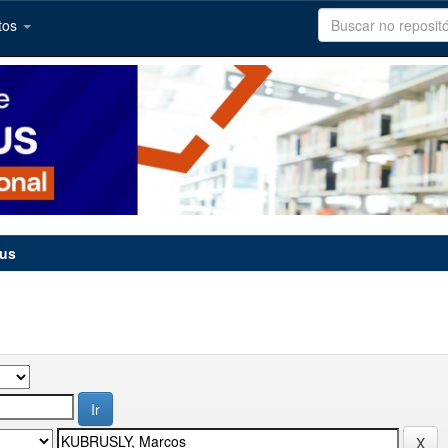
tos
tus