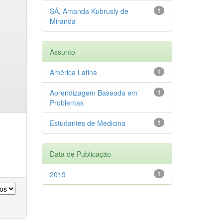
SÁ, Amanda Kubrusly de
1
Miranda
Assunto
América Latina
1
Aprendizagem Baseada em
1
Problemas
Estudantes de Medicina
1
Data de Publicação
2019
1