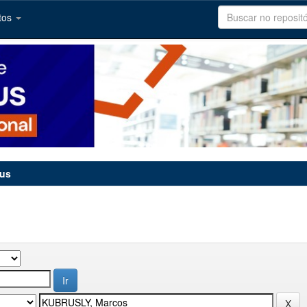
tos
tus