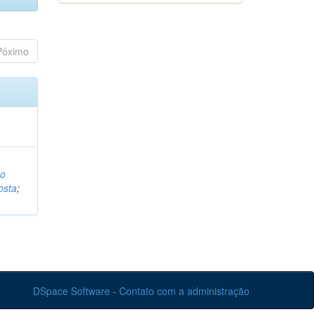
Póximo
o
osta
;
DSpace Software
-
Contato com a administração