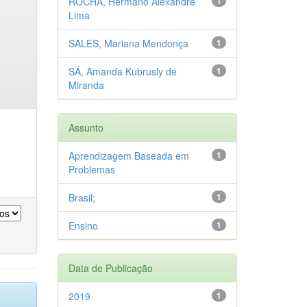
ROCHA, Hermano Alexandre
1
Lima
SALES, Mariana Mendonça
1
SÁ, Amanda Kubrusly de
1
Miranda
Assunto
Aprendizagem Baseada em
1
Problemas
Brasil;
1
Ensino
1
Data de Publicação
2019
1