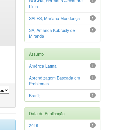
ROCHA, Hermano Alexandre
1
Lima
SALES, Mariana Mendonça
1
SÁ, Amanda Kubrusly de
1
Miranda
Assunto
América Latina
1
Aprendizagem Baseada em
1
Problemas
Brasil;
1
Data de Publicação
2019
1