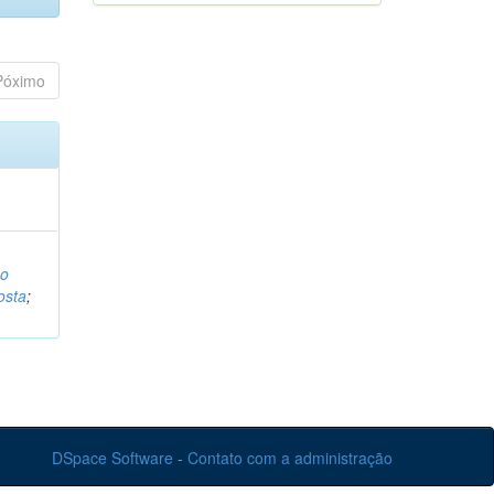
Póximo
o
osta
;
DSpace Software
-
Contato com a administração