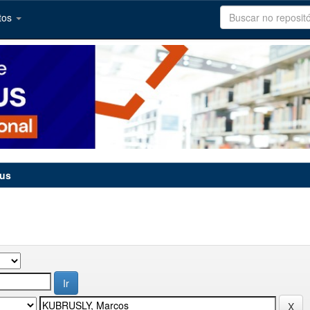
tos
tus