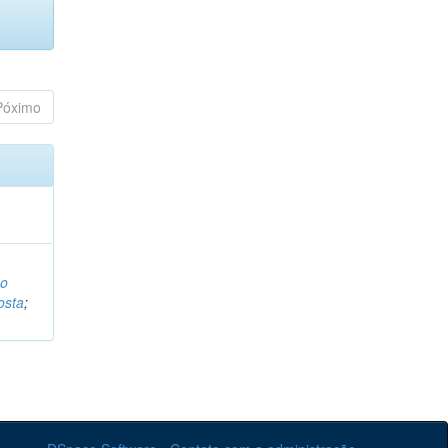
Póximo
o
osta
;