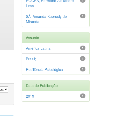
ROCHA, Hermano Alexandre
1
Lima
SÁ, Amanda Kubrusly de
1
Miranda
Assunto
América Latina
1
Brasil;
1
Resiliência Psicológica
1
Data de Publicação
2019
1