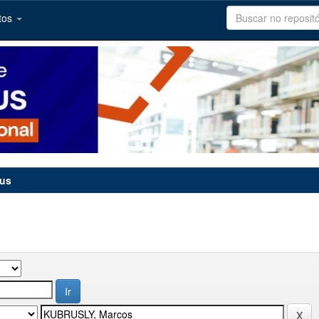
tos
tus