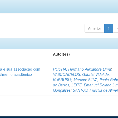
Anterior
1
Autor(es)
na e sua associação com
ROCHA, Hermano Alexandre Lima
;
ndimento acadêmico
VASCONCELOS, Gabriel Vidal de
;
KUBRUSLY, Marcos
;
SILVA, Paulo Gobe
de Barros
;
LEITE, Emanuel Delano Li
Gonçalves
;
SANTOS, Priscilla de Alme