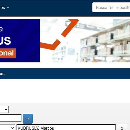
tos
tus