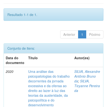
Resultado 1-1 de 1.
Anterior
1
Póximo
Conjunto de itens:
Data do
Título
Autor(es)
documento
2020
Uma análise das
SILVA, Alexandre
psicopatologias do trabalho
Antônio Bruno
decorrentes da jornada
da
;
SILVA,
excessiva e da ofensa ao
Ticyanne Pereira
direito ao lazer à luz das
da
teorias da austeridade, da
psicopolítica e do
desenvolvimento