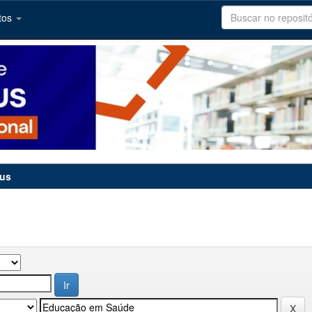
tos
tus