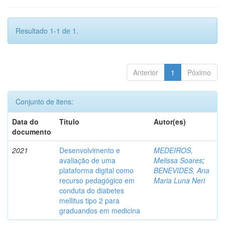
Resultado 1-1 de 1.
Anterior
1
Póximo
Conjunto de itens:
Data do
Título
Autor(es)
documento
2021
Desenvolvimento e
MEDEIROS,
avaliação de uma
Melissa Soares
;
plataforma digital como
BENEVIDES, Ana
recurso pedagógico em
Maria Luna Neri
conduta do diabetes
mellitus tipo 2 para
graduandos em medicina