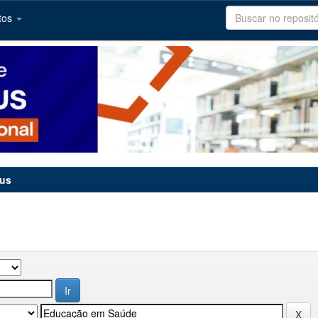
tos
tus