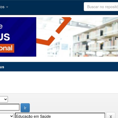
tos
tus