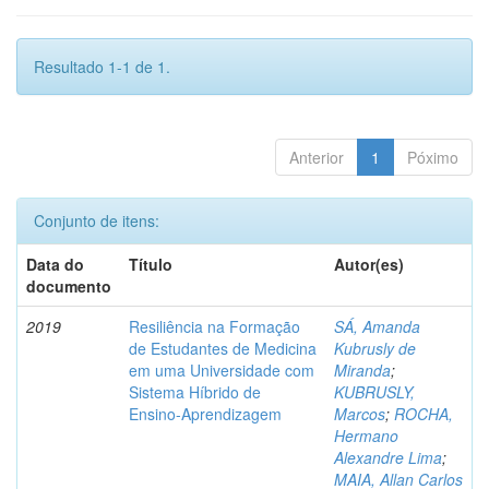
Resultado 1-1 de 1.
Anterior
1
Póximo
Conjunto de itens:
Data do
Título
Autor(es)
documento
2019
Resiliência na Formação
SÁ, Amanda
de Estudantes de Medicina
Kubrusly de
em uma Universidade com
Miranda
;
Sistema Híbrido de
KUBRUSLY,
Ensino-Aprendizagem
Marcos
;
ROCHA,
Hermano
Alexandre Lima
;
MAIA, Allan Carlos