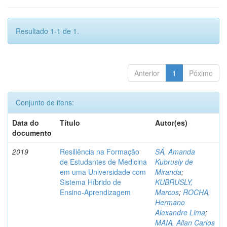
Resultado 1-1 de 1.
Anterior
1
Póximo
Conjunto de itens:
Data do
Título
Autor(es)
documento
2019
Resiliência na Formação
SÁ, Amanda
de Estudantes de Medicina
Kubrusly de
em uma Universidade com
Miranda
;
Sistema Híbrido de
KUBRUSLY,
Ensino-Aprendizagem
Marcos
;
ROCHA,
Hermano
Alexandre Lima
;
MAIA, Allan Carlos