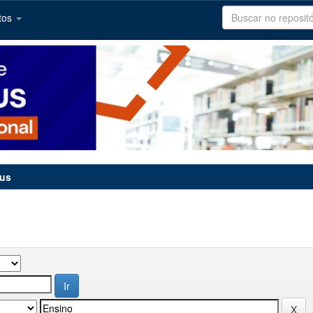
tos
tus