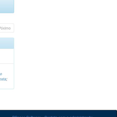
Póximo
o
osta
;