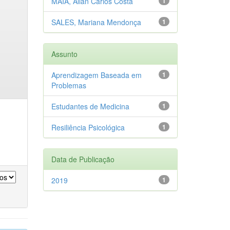
MAIA, Allan Carlos Costa
1
SALES, Mariana Mendonça
1
Assunto
Aprendizagem Baseada em
1
Problemas
Estudantes de Medicina
1
Resiliência Psicológica
1
Data de Publicação
2019
1