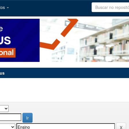
tos
tus