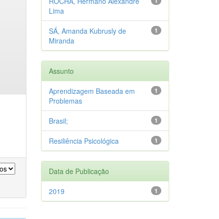
ROCHA, Hermano Alexandre
1
Lima
SÁ, Amanda Kubrusly de
1
Miranda
Assunto
Aprendizagem Baseada em
1
Problemas
Brasil;
1
Resiliência Psicológica
1
Data de Publicação
2019
1