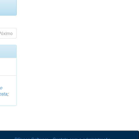
Póximo
o
osta
;