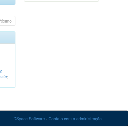
Póximo
o
osta
;
DSpace Software
-
Contato com a administração