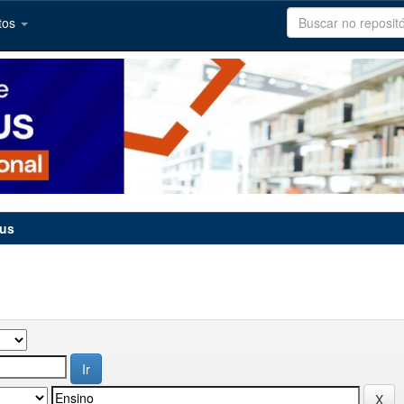
tos
tus