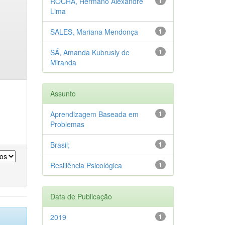
ROCHA, Hermano Alexandre
1
Lima
SALES, Mariana Mendonça
1
SÁ, Amanda Kubrusly de
1
Miranda
Assunto
Aprendizagem Baseada em
1
Problemas
Brasil;
1
Resiliência Psicológica
1
Data de Publicação
2019
1