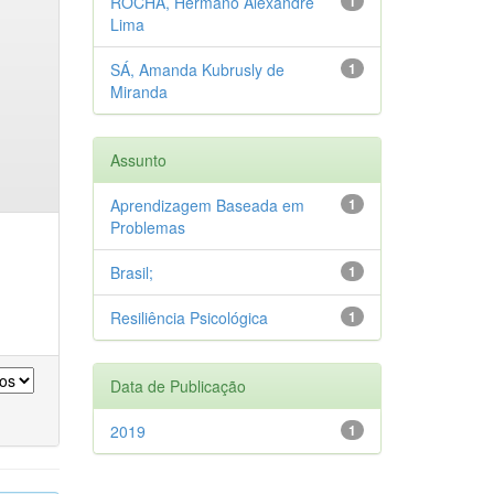
ROCHA, Hermano Alexandre
1
Lima
SÁ, Amanda Kubrusly de
1
Miranda
Assunto
Aprendizagem Baseada em
1
Problemas
Brasil;
1
Resiliência Psicológica
1
Data de Publicação
2019
1