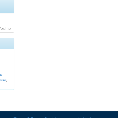
Póximo
o
osta
;