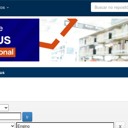
tos
tus