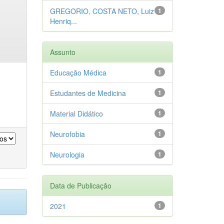
GREGORIO, COSTA NETO, Luiz
1
Henriq...
Assunto
Educação Médica
1
Estudantes de Medicina
1
Material Didático
1
Neurofobia
1
Neurologia
1
Data de Publicação
2021
1