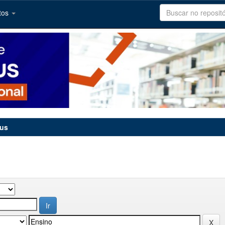
tos
tus