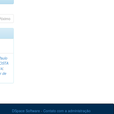
Póximo
Paulo
OSTA
ra
;
r de
DSpace Software
-
Contato com a administração