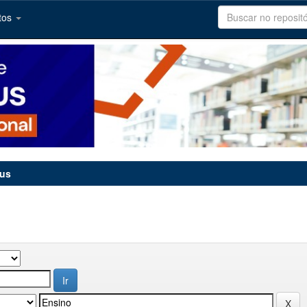
tos
tus