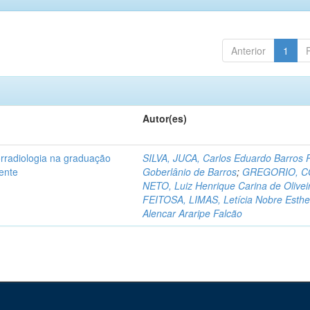
Anterior
1
Autor(es)
rradiologia na graduação
SILVA, JUCA, Carlos Eduardo Barros 
cente
Goberlânio de Barros
;
GREGORIO, C
NETO, Luiz Henrique Carina de Olivei
FEITOSA, LIMAS, Letícia Nobre Esthe
Alencar Araripe Falcão