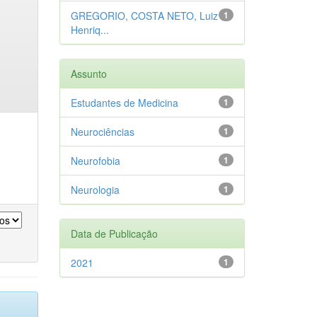
GREGORIO, COSTA NETO, Luiz
1
Henriq...
Assunto
Estudantes de Medicina
1
Neurociências
1
Neurofobia
1
Neurologia
1
Data de Publicação
2021
1