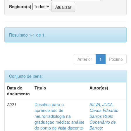
Registro(s)
Resultado 1-1 de 1.
Anterior
1
Póximo
Conjunto de itens:
Data do
Título
Autor(es)
documento
2021
Desafios para o
SILVA, JUCA,
aprendizado de
Carlos Eduardo
neurorradiologia na
Barros Paulo
graduação médica: análise
Goberlânio de
do ponto de vista discente
Barros
;