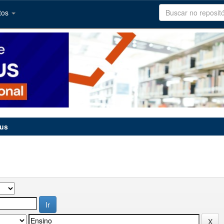
tos
tus