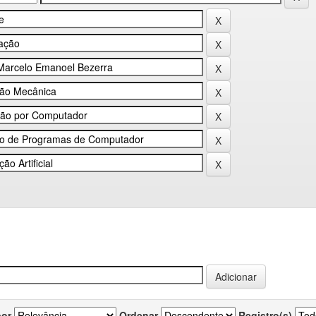
por
Ordenar
Registro(s)