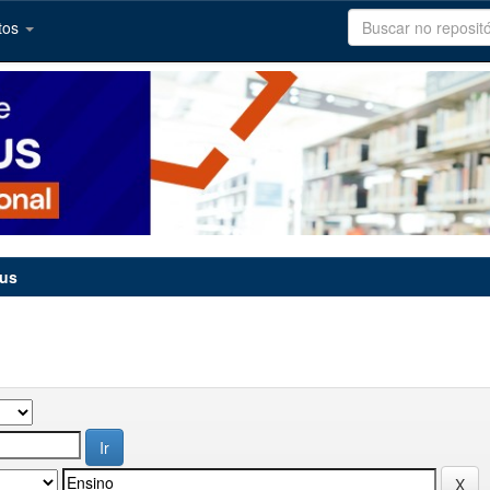
tos
tus