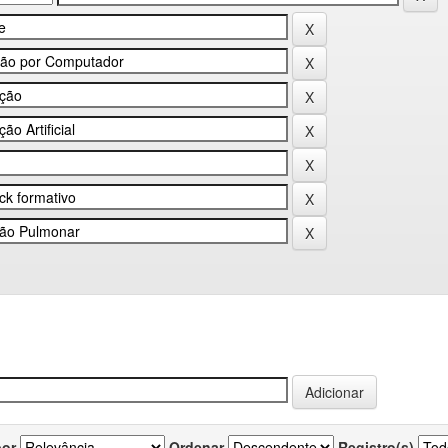
por
Ordenar
Registro(s)