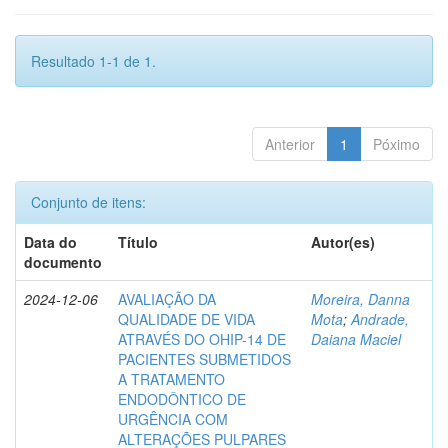
Resultado 1-1 de 1.
Anterior
1
Póximo
Conjunto de itens:
Data do
Título
Autor(es)
documento
2024-12-06
AVALIAÇÃO DA
Moreira, Danna
QUALIDADE DE VIDA
Mota
;
Andrade,
ATRAVÉS DO OHIP-14 DE
Daiana Maciel
PACIENTES SUBMETIDOS
A TRATAMENTO
ENDODÔNTICO DE
URGÊNCIA COM
ALTERAÇÕES PULPARES