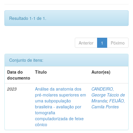
Resultado 1-1 de 1.
Anterior
1
Póximo
Conjunto de itens:
Data do
Título
Autor(es)
documento
2023
Análise da anatomia dos
CANDEIRO,
pré-molares superiores em
George Táccio de
uma subpopulação
Miranda
;
FEIJÃO,
brasileira - avaliação por
Camila Pontes
tomografia
computadorizada de feixe
cônico