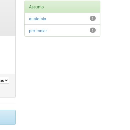
Assunto
anatomia
1
pré-molar
1