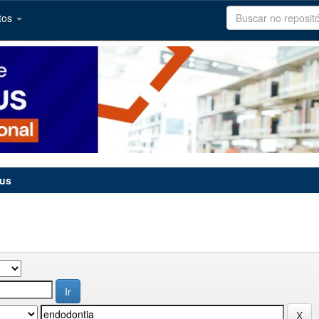
tos
tus