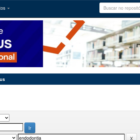
tos
tus