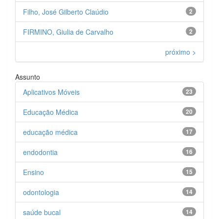
Filho, José Gilberto Claúdio
2
FIRMINO, Giulia de Carvalho
2
próximo >
Assunto
Aplicativos Móveis
23
Educação Médica
20
educação médica
17
endodontia
16
Ensino
15
odontologia
14
saúde bucal
14