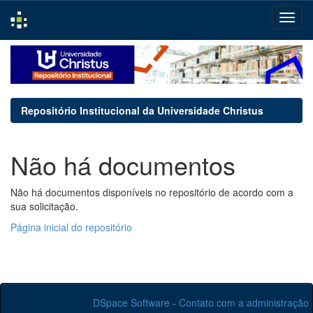
Skip
navigation
Repositório Institucional da Universidade Christus
Não há documentos
Não há documentos disponíveis no repositório de acordo com a
sua solicitação.
Página inicial do repositório
DSpace Software
-
Contato com a administração