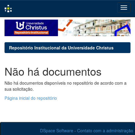
Skip
navigation
Repositório Institucional da Universidade Christus
Não há documentos
Não há documentos disponíveis no repositório de acordo com a
sua solicitação.
Página inicial do repositório
DSpace Software
-
Contato com a administração