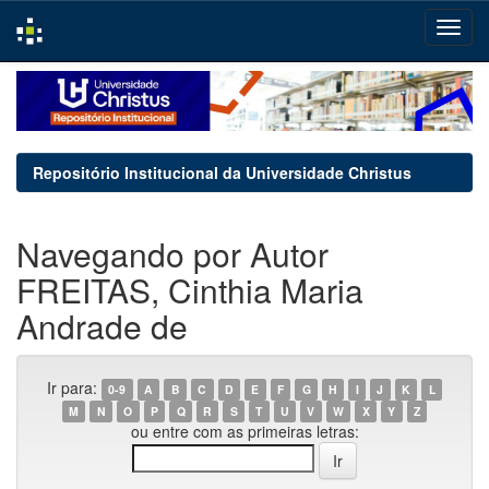
Skip
navigation
Repositório Institucional da Universidade Christus
Navegando por Autor
FREITAS, Cinthia Maria
Andrade de
Ir para:
0-9
A
B
C
D
E
F
G
H
I
J
K
L
M
N
O
P
Q
R
S
T
U
V
W
X
Y
Z
ou entre com as primeiras letras: