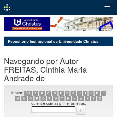
Skip
navigation
Repositório Institucional da Universidade Christus
Navegando por Autor
FREITAS, Cinthia Maria
Andrade de
Ir para:
0-9
A
B
C
D
E
F
G
H
I
J
K
L
M
N
O
P
Q
R
S
T
U
V
W
X
Y
Z
ou entre com as primeiras letras: